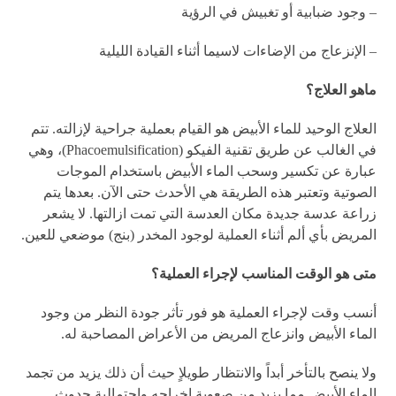
– وجود ضبابية أو تغبيش في الرؤية
– الإنزعاج من الإضاءات لاسيما أثناء القيادة الليلية
ماهو العلاج؟
العلاج الوحيد للماء الأبيض هو القيام بعملية جراحية لإزالته. تتم
في الغالب عن طريق تقنية الفيكو (Phacoemulsification)، وهي
عبارة عن تكسير وسحب الماء الأبيض باستخدام الموجات
الصوتية وتعتبر هذه الطريقة هي الأحدث حتى الآن. بعدها يتم
زراعة عدسة جديدة مكان العدسة التي تمت ازالتها. لا يشعر
المريض بأي ألم أثناء العملية لوجود المخدر (بنج) موضعي للعين.
متى هو الوقت المناسب لإجراء العملية؟
أنسب وقت لإجراء العملية هو فور تأثر جودة النظر من وجود
الماء الأبيض وانزعاج المريض من الأعراض المصاحبة له.
ولا ينصح بالتأخر أبداً والانتظار طويلاٍ حيث أن ذلك يزيد من تجمد
الماء الأبيض مما يزيد من صعوبة إخراجه واحتمالية حدوث