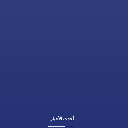
من السبت إلى الخميس
9 صباحاً حتى 9 مساءً
أحدث الأخبار