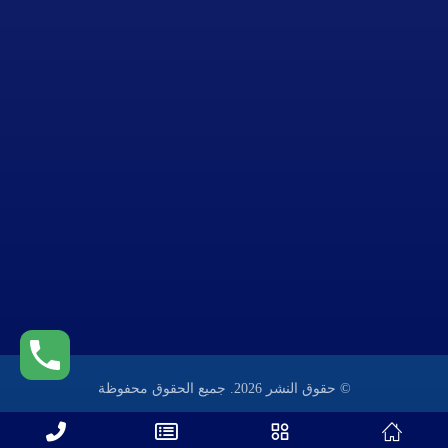
الرياض - المملكة العربية السعودية
هاتف : 0550808030
بريد إلكتروني : support@yoursite.com
انستغرام :KeratoMD@
© حقوق النشر 2026. جميع الحقوق محفوظة
tafraa.